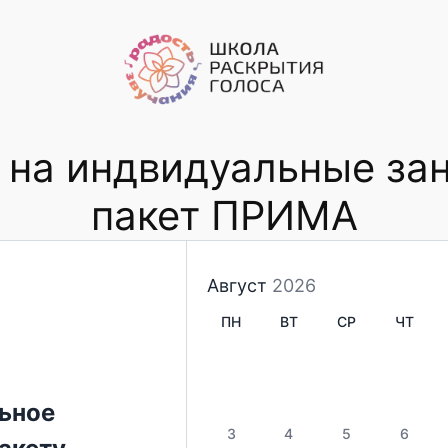
 на индвидуальные за
пакет ПРИМА
Август
2026
ПН
ВТ
СР
ЧТ
ьное
3
4
5
6