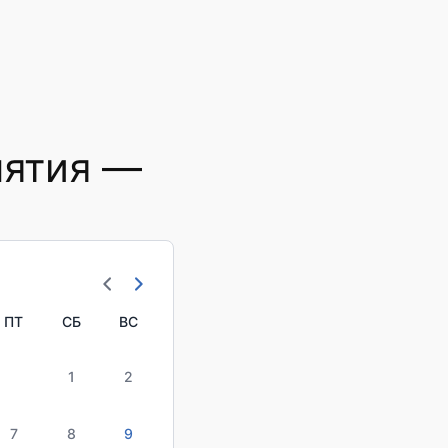
нятия —
ПТ
СБ
ВС
1
2
7
8
9