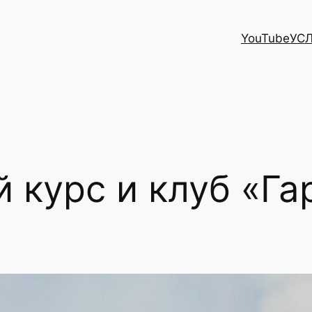
YouTube
УС
 курс и клуб «Г