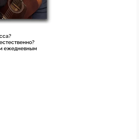
есса?
 естественно?
оим ежедневным