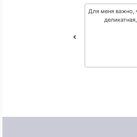
утри. Просто пропевая такие
Для меня важно, 
йствительно есть голос!
деликатная,