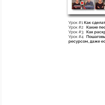
Урок #1
Как сдела
Урок #2
Какие пес
Урок #3
Как раскр
Урок #4
Пошаговы
ресурсом, даже ес