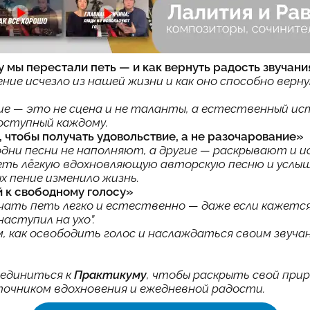
 мы перестали петь — и как вернуть радость звучани
ение исчезло из нашей жизни и как оно способно верн
ие — это не сцена и не таланты, а естественный ис
оступный каждому.
ь, чтобы получать удовольствие, а не разочарование»
одни песни не наполняют, а другие — раскрывают и 
еть лёгкую вдохновляющую авторскую песню и усл
ых пение изменило жизнь.
ей к свободному голосу»
ачать петь легко и естественно — даже если кажетс
наступил на ухо”.
, как освободить голос и наслаждаться своим звуча
единиться к
Практикуму
, чтобы раскрыть свой прир
точником вдохновения и ежедневной радости.