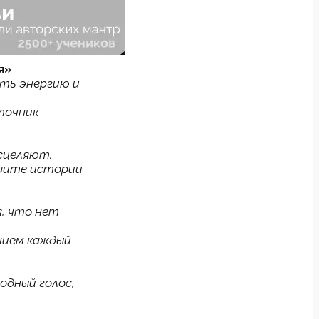
я»
уть энергию и
точник
исцеляют.
ышите истории
я, что нет
нием каждый
одный голос,