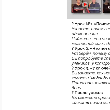
?
Урок №1 «Почему
Узнаете, почему п
вдохновение.
Поймёте, что пен
жизненной силы, д
? Урок 2. «Что пет
Разберём, почему 
Вы попробуете сп
учеников, у котор
? Урок 3. «7 ключ
Вы узнаете, как н
голоса и “медведь 
Пошагово покажем
день.
? После уроков
Вы сможете присо
сделать пение ис