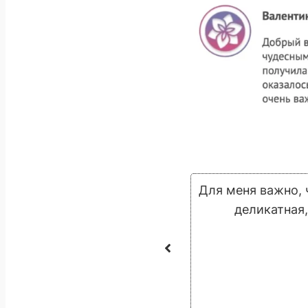
утри. Просто пропевая такие
Для меня важно, 
йствительно есть голос!
деликатная,