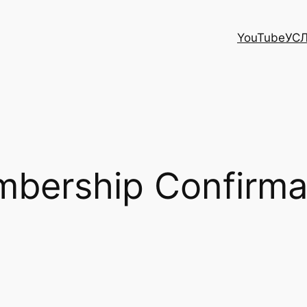
YouTube
УС
bership Confirma