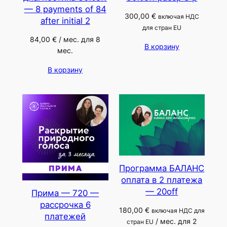
— 8 payments of 84
300,00
€
включая НДС
after initial 2
для стран EU
84,00
€
/ мес. для 8
В корзину
мес.
В корзину
Программа БАЛАНС
оплата в 2 платежа
— 20off
Прима — 720 —
рассрочка 6
180,00
€
включая НДС для
платежей
/ мес. для 2
стран EU