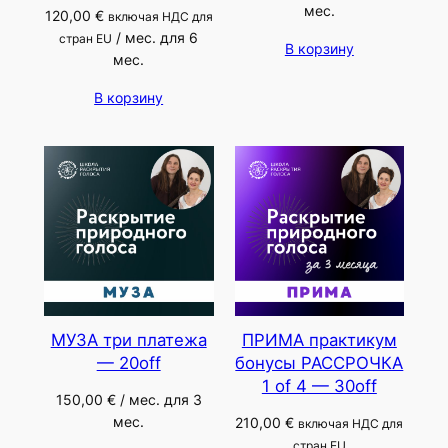
мес.
120,00
€
включая НДС для
/ мес. для 6
стран EU
В корзину
мес.
В корзину
МУЗА три платежа
ПРИМА практикум
— 20off
бонусы РАССРОЧКА
1 of 4 — 30off
150,00
€
/ мес. для 3
мес.
210,00
€
включая НДС для
стран EU