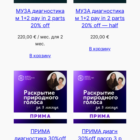
МУЗА диагностика
МУЗА диагностика
м 1+2 pay in 2 parts
м 1+2 pay in 2 parts
20% off
20% off — half
220,00
€
/ мес. для 2
220,00
€
мес.
В корзину
В корзину
ПРИМА
ПРИМА диагн
диагностика 30%off
30%off расср 3 p