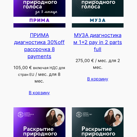
ПРИМА
МУЗА диагностика
диагностика 30%off
м 1+2 pay in 2 parts
рассрочка 8
full
payments
275,00
€
/ мес. для 2
мес.
105,00
€
включая НДС для
/ мес. для 8
стран EU
В корзину
мес.
В корзину