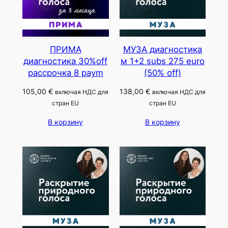
ПРИМА
МУЗА диагностика
диагностика 30%off
м 1+2 subs 275 euro
рассрочка 8 paym
(50% off)
105,00
€
138,00
€
включая НДС для
включая НДС для
стран EU
стран EU
В корзину
В корзину