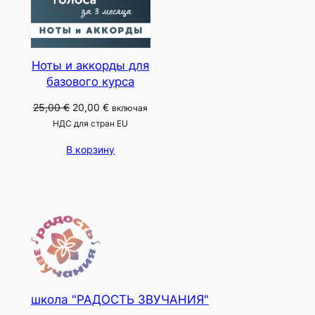
Ноты и аккорды для
базового курса
Первоначальная
Текущая
25,00
€
20,00
€
включая
цена
цена:
НДС для стран EU
составляла
20,00 €.
В корзину
25,00 €.
школа "РАДОСТЬ ЗВУЧАНИЯ"