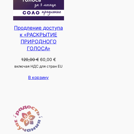
Продление доступа
к «РАСКРЫТИЕ
ПРИРОДНОГО
ГОЛОСА»
Первоначальная
Текущая
120,00
€
60,00
€
цена
цена:
включая НДС для стран EU
составляла
60,00 €.
В корзину
120,00 €.