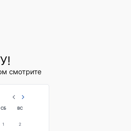
У!
ом смотрите
СБ
ВС
1
2