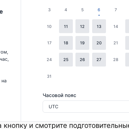
3
4
5
6
7
е
10
11
12
13
14
17
18
19
20
21
том,
час,
24
25
26
27
28
31
 на
Часовой пояс
UTC
 кнопку и смотрите подготовительны