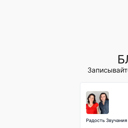
Перейти
к
содержимому
Б
Записывайт
Радость Звучания