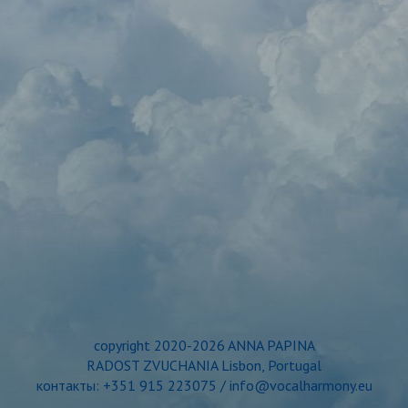
copyright 2020-2026 ANNA PAPINA
RADOST ZVUCHANIA Lisbon, Portugal
контакты: +351 915 223075 / info@vocalharmony.eu