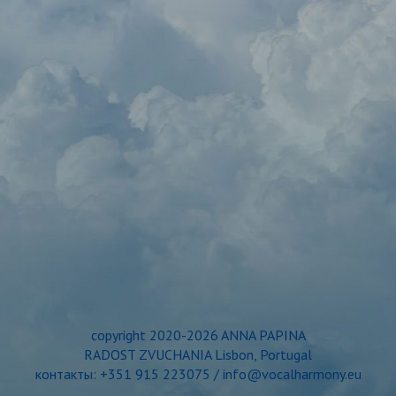
copyright 2020-2026 ANNA PAPINA
RADOST ZVUCHANIA Lisbon, Portugal
контакты: +351 915 223075 / info@vocalharmony.eu