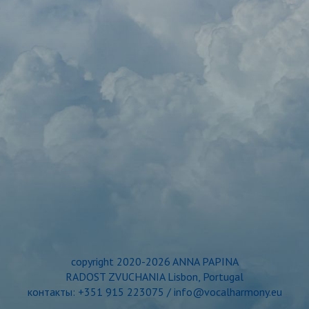
copyright 2020-2026 ANNA PAPINA
RADOST ZVUCHANIA Lisbon, Portugal
контакты: +351 915 223075 / info@vocalharmony.eu