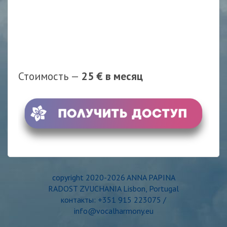
новыми материалам от 2 до 4 раз в месяц.
Уведомления о новых материалах в библиотеке вы
будете получать на электронную почту и в Телеграм
канале. При необходимости вы сможете в любой
момент отключить подписку в панели “МОЙ
АККАУНТ” на сайте клуба.
Стоимость —
25
€ в месяц
copyright 2020-2026 ANNA PAPINA
RADOST ZVUCHANIA Lisbon, Portugal
контакты: +351 915 223075 /
info@vocalharmony.eu