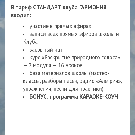
В тариф СТАНДАРТ клуба ГАРМОНИЯ
входит:
участие в прямых эфирах
записи всех прямых эфиров школы и
Клуба
закрытый чат
курс «Раскрытие природного голоса»
— 2 модуля — 16 уроков
база материалов школы (мастер-
классы, разборы песен, радио «Алегрия»,
упражнения, песни для практики)
БОНУС: программа КАРАОКЕ-КОУЧ
Доступ ко всем материалам предоставляется на
условиях регулярной подписки с авто списанием
средств в зависимости от тарифа.
Библиотека экспертных мастер-классов пополняется